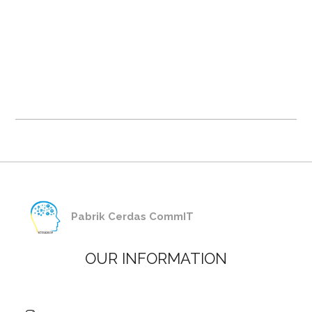
Pabrik Cerdas CommIT
OUR INFORMATION