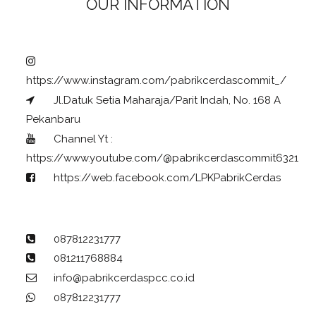
OUR INFORMATION
https://www.instagram.com/pabrikcerdascommit_/
Jl.Datuk Setia Maharaja/Parit Indah, No. 168 A
Pekanbaru
Channel Yt :
https://www.youtube.com/@pabrikcerdascommit6321
https://web.facebook.com/LPKPabrikCerdas
087812231777
081211768884
info@pabrikcerdaspcc.co.id
087812231777