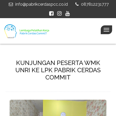
info@pabrikcerdaspcc.co.id
087812231777
Togg
navig
KUNJUNGAN PESERTA WMK
UNRI KE LPK PABRIK CERDAS
COMMIT