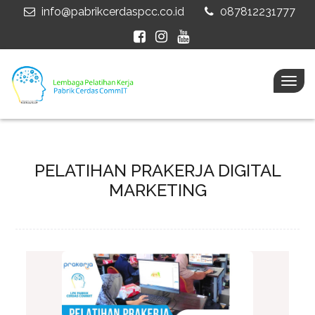
info@pabrikcerdaspcc.co.id
087812231777
Togg
navig
PELATIHAN PRAKERJA DIGITAL
MARKETING