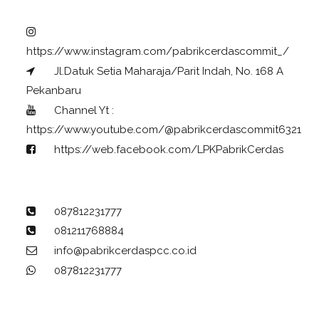
https://www.instagram.com/pabrikcerdascommit_/
Jl.Datuk Setia Maharaja/Parit Indah, No. 168 A
Pekanbaru
Channel Yt :
https://www.youtube.com/@pabrikcerdascommit6321
https://web.facebook.com/LPKPabrikCerdas
087812231777
081211768884
info@pabrikcerdaspcc.co.id
087812231777