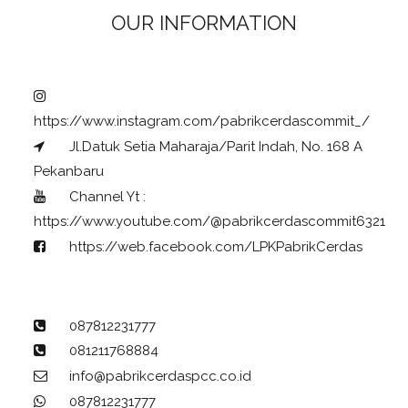
OUR INFORMATION
https://www.instagram.com/pabrikcerdascommit_/
Jl.Datuk Setia Maharaja/Parit Indah, No. 168 A
Pekanbaru
Channel Yt :
https://www.youtube.com/@pabrikcerdascommit6321
https://web.facebook.com/LPKPabrikCerdas
087812231777
081211768884
info@pabrikcerdaspcc.co.id
087812231777