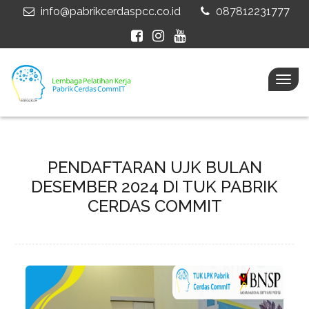
info@pabrikcerdaspcc.co.id
087812231777
Togg
navig
PENDAFTARAN UJK BULAN
DESEMBER 2024 DI TUK PABRIK
CERDAS COMMIT