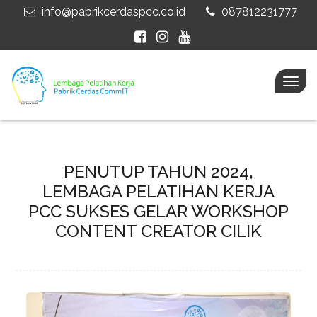
info@pabrikcerdaspcc.co.id
087812231777
Togg
navig
PENUTUP TAHUN 2024,
LEMBAGA PELATIHAN KERJA
PCC SUKSES GELAR WORKSHOP
CONTENT CREATOR CILIK