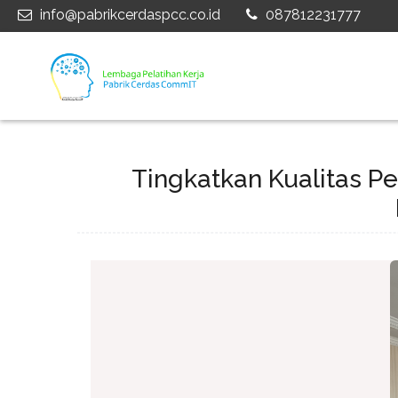
info@pabrikcerdaspcc.co.id
087812231777
Tingkatkan Kualitas P