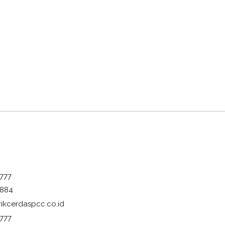
777
884
ikcerdaspcc.co.id
777