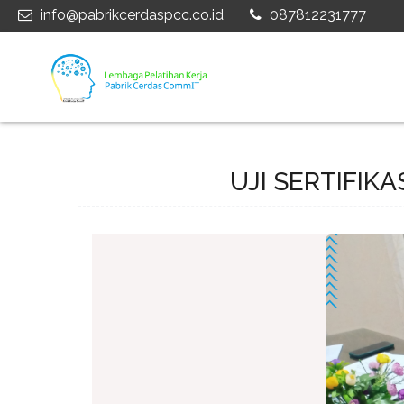
info@pabrikcerdaspcc.co.id
087812231777
UJI SERTIFIK