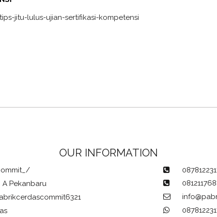
s-jitu-lulus-ujian-sertifikasi-kompetensi
OUR INFORMATION
commit_/
087812231
081211768
68 A Pekanbaru
info@pabr
abrikcerdascommit6321
087812231
as