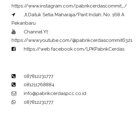
https://www.instagram.com/pabrikcerdascommit_/
Jl.Datuk Setia Maharaja/Parit Indah, No. 168 A
Pekanbaru
Channel Yt :
https://www.youtube.com/@pabrikcerdascommit6321
https://web.facebook.com/LPKPabrikCerdas
087812231777
081211768884
info@pabrikcerdaspcc.co.id
087812231777