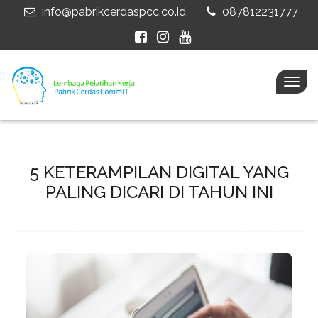
info@pabrikcerdaspcc.co.id
087812231777
Togg
navig
5 KETERAMPILAN DIGITAL YANG
PALING DICARI DI TAHUN INI