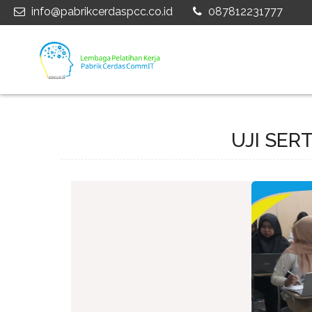
info@pabrikcerdaspcc.co.id
087812231777
UJI SER