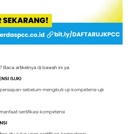
? Baca artikelnya di bawah ini ya.
NSI (UJK)
persiapan-sebelum-mengikuti-uji-kompetensi-ujk
anfaat-sertifikasi-kompetensi
NSI
s-jitu-lulus-ujian-sertifikasi-kompetensi